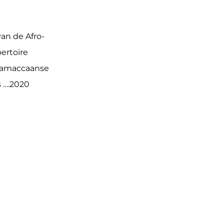
an de Afro-
ertoire
aramaccaanse
s ….2020