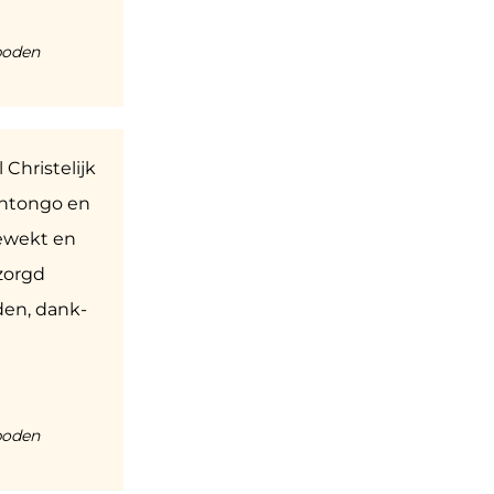
boden
Christelijk
nantongo en
ewekt en
zorgd
den, dank-
boden