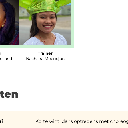
r
Trainer
eiland
Nachaira Moeridjan
ten
si
Korte winti dans optredens met choreogr