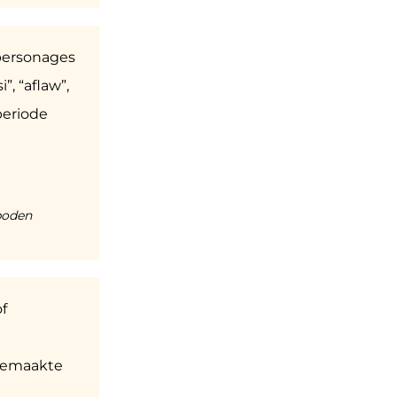
personages
”, “aflaw”,
periode
boden
of
 gemaakte