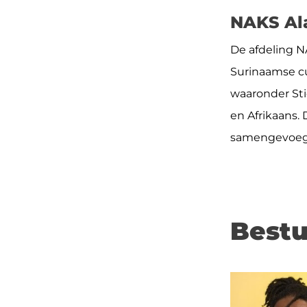
NAKS Ala
De afdeling N
Surinaamse cu
waaronder Sti
en Afrikaans.
samengevoe
Bestu