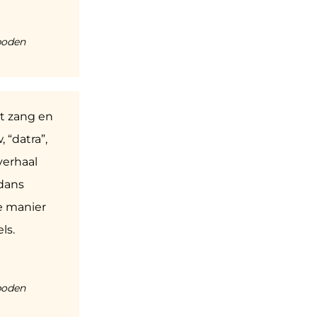
boden
et zang en
 “datra”,
 verhaal
 dans
ve manier
ls.
boden