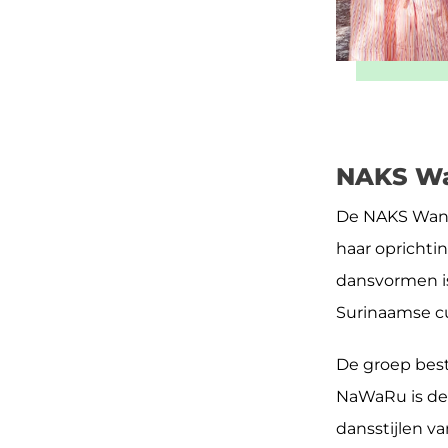
NAKS Wa
De NAKS Wan R
haar oprichti
dansvormen is
Surinaamse cu
De groep besta
NaWaRu is de 
dansstijlen v