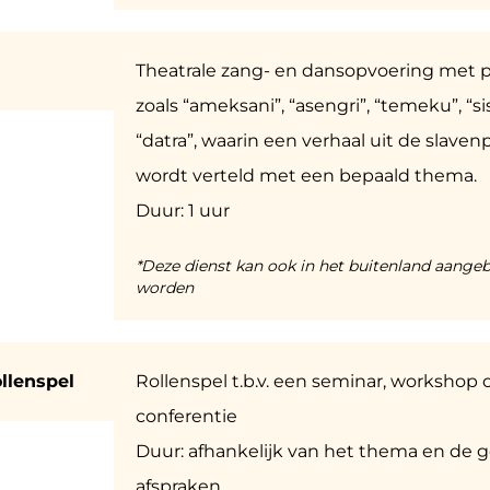
u
Theatrale zang- en dansopvoering met 
zoals “ameksani”, “asengri”, “temeku”, “sisi
“datra”, waarin een verhaal uit de slaven
wordt verteld met een bepaald thema.
Duur: 1 uur
*Deze dienst kan ook in het buitenland aange
worden
ollenspel
Rollenspel t.b.v. een seminar, workshop 
conferentie
Duur: afhankelijk van het thema en de
afspraken